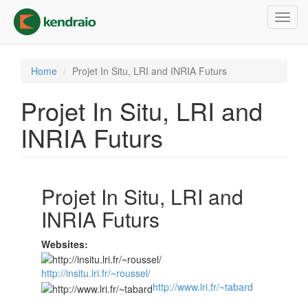
Skip
Toggl
to
navig
main
content
Home
Projet In Situ, LRI and INRIA Futurs
Projet In Situ, LRI and
INRIA Futurs
Projet In Situ, LRI and
INRIA Futurs
Websites:
http://insitu.lri.fr/~roussel/
http://www.lri.fr/~tabard